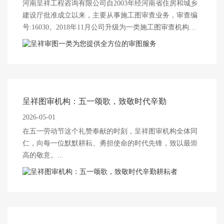
河南呈祥工程咨询有限公司自2003年经河南省住房和城乡
建设厅批准成立以来，主要从事施工图审查业务，审查编
号:16030。2018年11月公司升级为一类施工图审查机构资
质，可向全省承揽施工图审查...
呈祥图审机构：五一颂歌，致敬时代辛勤
2026-05-01
在五一劳动节这个礼赞奉献的时刻，呈祥图审机构全体同
仁，向每一位默默耕耘、勇担使命的时代先锋，致以最崇
高的敬意。...