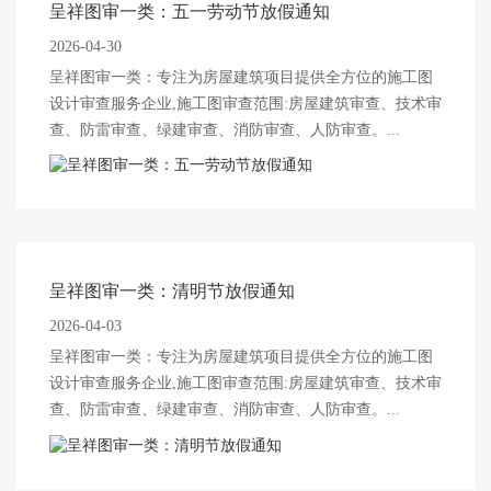
呈祥图审一类：五一劳动节放假通知
2026-04-30
呈祥图审一类：专注为房屋建筑项目提供全方位的施工图
设计审查服务企业,施工图审查范围:房屋建筑审查、技术审
查、防雷审查、绿建审查、消防审查、人防审查。...
呈祥图审一类：清明节放假通知
2026-04-03
呈祥图审一类：专注为房屋建筑项目提供全方位的施工图
设计审查服务企业,施工图审查范围:房屋建筑审查、技术审
查、防雷审查、绿建审查、消防审查、人防审查。...