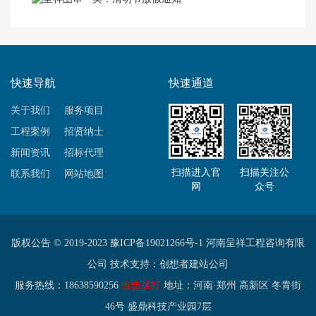
快速导航
快速通道
关于我们
服务项目
工程案例
招贤纳士
新闻资讯
招标代理
扫描进入官
扫描关注公
联系我们
网站地图
网
众号
版权公告 © 2019-2023
豫ICP备19021266号-1
河南呈祥工程咨询有限
公司 技术支持：
创想者建站公司
服务热线：18638590256
点击拨打
地址：河南·郑州 高新区 冬青街
46号 盛鼎科技产业园7层