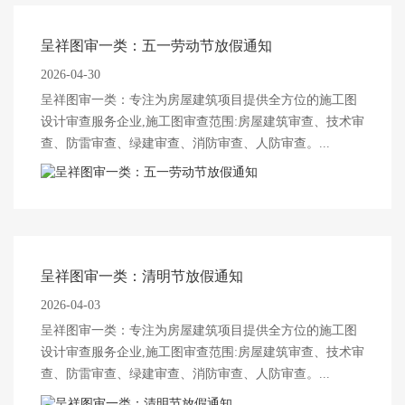
呈祥图审一类：五一劳动节放假通知
2026-04-30
呈祥图审一类：专注为房屋建筑项目提供全方位的施工图
设计审查服务企业,施工图审查范围:房屋建筑审查、技术审
查、防雷审查、绿建审查、消防审查、人防审查。...
呈祥图审一类：清明节放假通知
2026-04-03
呈祥图审一类：专注为房屋建筑项目提供全方位的施工图
设计审查服务企业,施工图审查范围:房屋建筑审查、技术审
查、防雷审查、绿建审查、消防审查、人防审查。...