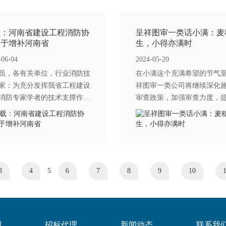
载：河南省建设工程消防协
呈祥图审一类话小满：麦
关于增补河南省
生，小得亦满时
-06-04
2024-05-20
员，各有关单位，行业消防技
在小满这个充满希望的节气
家：为充分发挥我省工程建设
祥图审一类公司将继续深化
消防专家学者的技术支撑作
审查政策，加强审查力度，
发挥专家所在领域技术优势，
查水平。他们将以更加专业
地为行业发展提供智力服务，
的态度，为城市的安全建设
提升工程建设领域火灾防控能
多的力量。同时，他们也将
促
3
4
5
6
7
8
9
10
1
例
招标代理
新闻动态
联系我