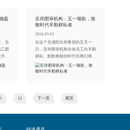
穗盈
呈祥图审机构：五一颂歌，致
敬时代辛勤耕耘者
2024-05-01
里，呈
在这个充满阳光和希望的五月一
施工图
日，呈祥图审机构全体员工向辛勤
提升审
耕耘、默默奉献的时代先锋们致以
、严谨
最崇高的敬意。五一劳动节，是劳
贡献更
动者的节日，更是我们表达对所有
积极传
为社会发展、国家繁荣付出努力
1
12
下一页
尾页
们
快速通道