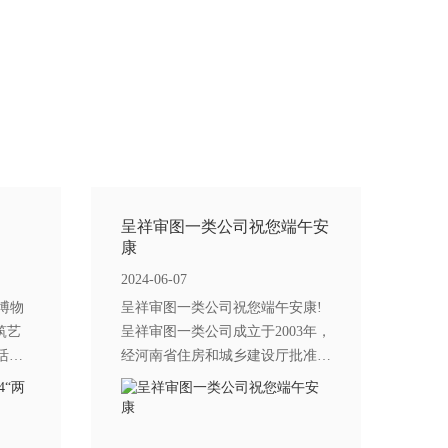
呈祥审图一类公司祝您端午安
康
2024-06-07
博物
呈祥审图一类公司祝您端午安康!
筑艺
呈祥审图一类公司成立于2003年，
活动
经河南省住房和城乡建设厅批准具
主办，
有房屋建筑施工图设计文件审查一
西城知
类资质（认定书编号:16030）,拥
建
有19年房屋建筑行业施工图审查