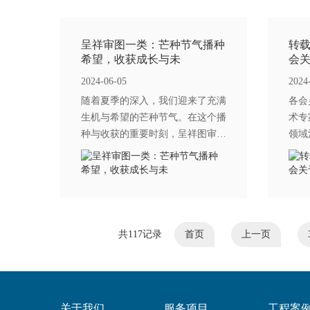
程
呈祥审图一类：芒种节气播种
转
希望，收获成长与未
会
2024-06-05
2024
随着夏季的深入，我们迎来了充满
各会
生机与希望的芒种节气。在这个播
术专
种与收获的重要时刻，呈祥图审
领域
——一家专注于为您提供住宅小区
用，
施工图审查、厂房施工图审查、市
更好
政配套设施施工图审查、学校
有效
力，
共117记录
首页
上一页
关于我们
服务项目
工程案