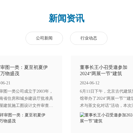
新闻资讯
公司新闻
行业动态
祥审图一类：夏至初夏伊
董事长王小召受邀参加
，万物盛茂
2024“两展一节”建筑
-06-21
2024-06-12
审图一类公司成立于2003年，
6月11日下午，北京古代建筑
南省住房和城乡建设厅批准具
馆举办了2024“两展一节”“建
屋建筑施工图设计文件审查一
术与茶文化对话”活动，本次
质（认定书编号:16030）,拥
由建筑艺术与茶文化组委会
9年房屋建筑行业施工图审查的
北京市西城区商务局、北京
和积累。专业专注专心为
联会协办，北京中环建国际